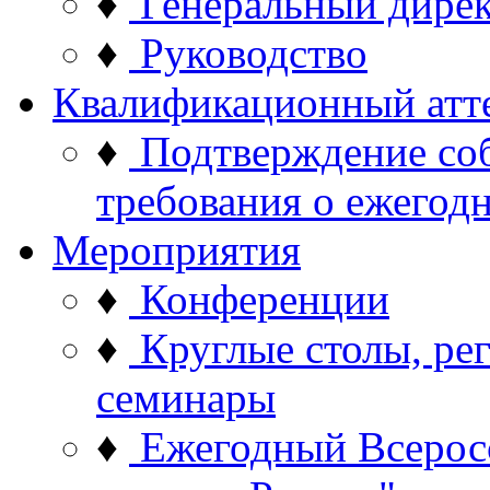
♦
Генеральный дире
♦
Руководство
Квалификационный атт
♦
Подтверждение со
требования о ежего
Мероприятия
♦
Конференции
♦
Круглые столы, ре
семинары
♦
Ежегодный Всерос