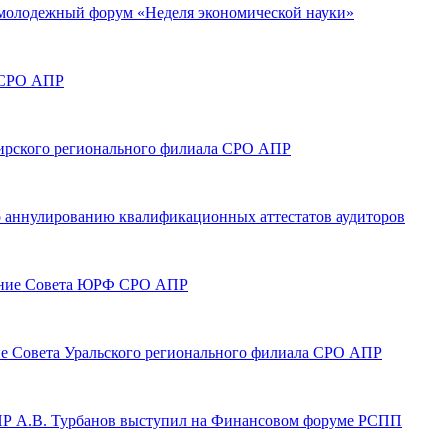
й молодежный форум «Неделя экономической науки»
а СРО АПР
ибирского регионального филиала СРО АПР
по аннулированию квалификационных аттестатов аудиторов
едание Совета ЮРФ СРО АПР
ание Совета Уральского регионального филиала СРО АПР
АПР А.В. Турбанов выступил на Финансовом форуме РСПП