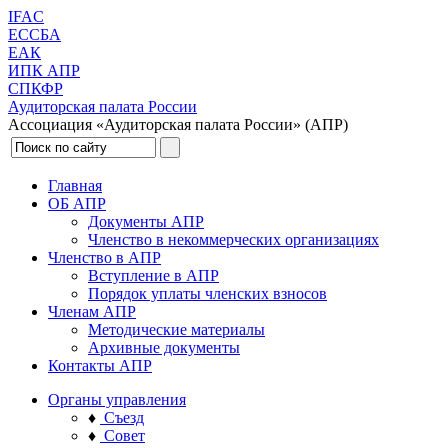
IFAC
ЕССБА
ЕАК
ИПК АПР
СПКФР
Аудиторская палата России
Ассоциация «Аудиторская палата России» (АПР)
Главная
ОБ АПР
Документы АПР
Членство в некоммерческих организациях
Членство в АПР
Вступление в АПР
Порядок уплаты членских взносов
Членам АПР
Методические материалы
Архивные документы
Контакты АПР
Органы управления
♦
Съезд
♦
Совет