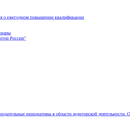
ия о ежегодном повышении квалификации
инары
итор России"
нодательные инициативы в области аудиторской деятельности. О