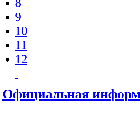
8
9
10
11
12
Официальная информ