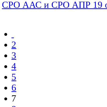
СРО ААС и СРО АПР 19 ок
2
3
4
5
6
7