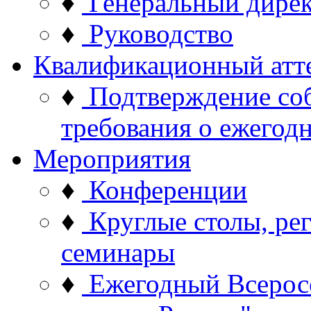
♦
Генеральный дире
♦
Руководство
Квалификационный атт
♦
Подтверждение со
требования о ежего
Мероприятия
♦
Конференции
♦
Круглые столы, ре
семинары
♦
Ежегодный Всерос