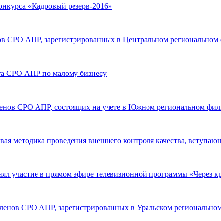
нкурса «Кадровый резерв-2016»
енов СРО АПР, зарегистрированных в Центральном регионально
ета СРО АПР по малому бизнесу
членов СРО АПР, состоящих на учете в Южном региональном фил
овая методика проведения внешнего контроля качества, вступающа
л участие в прямом эфире телевизионной программы «Через кр
 членов СРО АПР, зарегистрированных в Уральском регионально