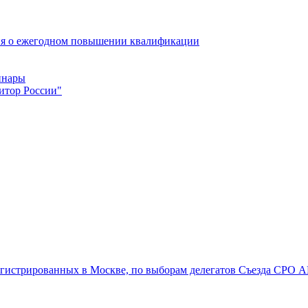
ия о ежегодном повышении квалификации
инары
итор России"
регистрированных в Москве, по выборам делегатов Съезда СРО А