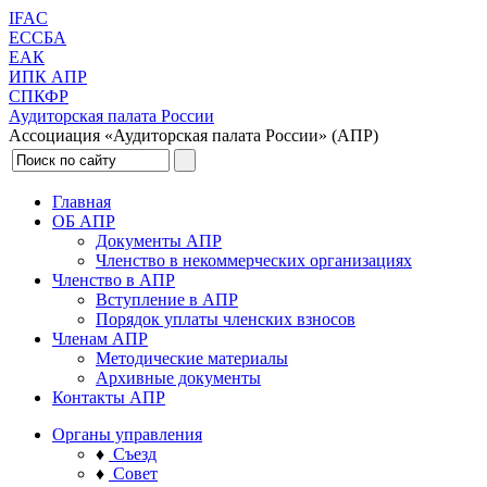
IFAC
ЕССБА
ЕАК
ИПК АПР
СПКФР
Аудиторская палата России
Ассоциация «Аудиторская палата России» (АПР)
Главная
ОБ АПР
Документы АПР
Членство в некоммерческих организациях
Членство в АПР
Вступление в АПР
Порядок уплаты членских взносов
Членам АПР
Методические материалы
Архивные документы
Контакты АПР
Органы управления
♦
Съезд
♦
Совет