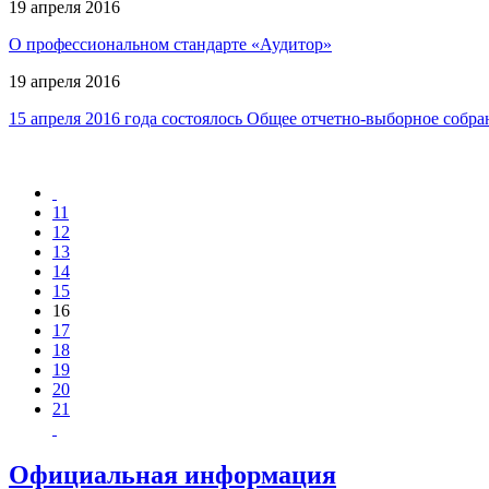
19 апреля 2016
О профессиональном стандарте «Аудитор»
19 апреля 2016
15 апреля 2016 года состоялось Общее отчетно-выборное соб
11
12
13
14
15
16
17
18
19
20
21
Официальная информация