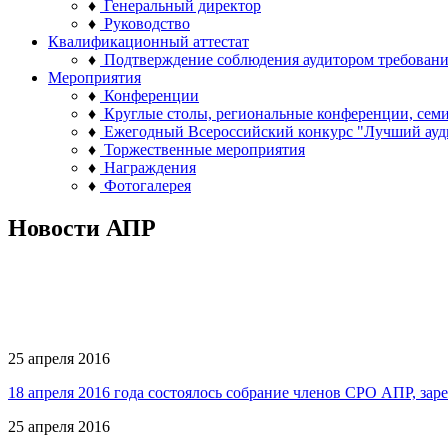
♦
Генеральный директор
♦
Руководство
Квалификационный аттестат
♦
Подтверждение соблюдения аудитором требован
Мероприятия
♦
Конференции
♦
Круглые столы, региональные конференции, сем
♦
Ежегодный Всероссийский конкурс "Лучший ауд
♦
Торжественные мероприятия
♦
Награждения
♦
Фотогалерея
Новости АПР
25 апреля 2016
18 апреля 2016 года состоялось собрание членов СРО АПР, за
25 апреля 2016