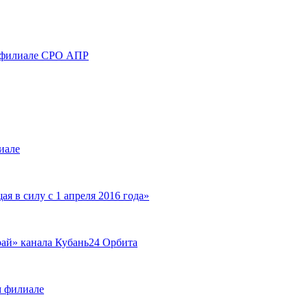
м филиале СРО АПР
иале
я в силу с 1 апреля 2016 года»
ай» канала Кубань24 Орбита
м филиале