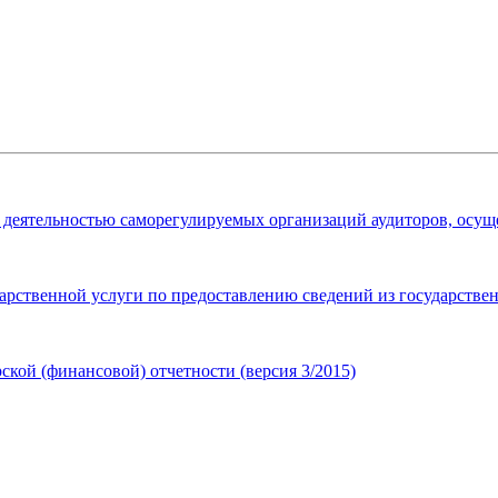
за деятельностью саморегулируемых организаций аудиторов, осу
рственной услуги по предоставлению сведений из государствен
кой (финансовой) отчетности (версия 3/2015)