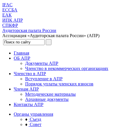
IFAC
ЕССБА
ЕАК
ИПК АПР
СПКФР
Аудиторская палата России
Ассоциация «Аудиторская палата России» (АПР)
Главная
ОБ АПР
Документы АПР
Членство в некоммерческих организациях
Членство в АПР
Вступление в АПР
Порядок уплаты членских взносов
Членам АПР
Методические материалы
Архивные документы
Контакты АПР
Органы управления
♦
Съезд
♦
Совет