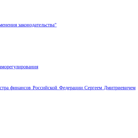
менения законодательства"
саморегулирования
истра финансов Российской Федерации Сергеем Дмитриевичем