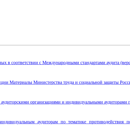
ых в соответствии с Международными стандартами аудита (верс
пции Материалы Министерства труда и социальной защиты Рос
 аудиторскими организациями и индивидуальными аудиторами 
 индивидуальным аудиторам по тематике противодействия 