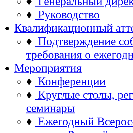
♦
Генеральный дире
♦
Руководство
Квалификационный атт
♦
Подтверждение со
требования о ежего
Мероприятия
♦
Конференции
♦
Круглые столы, ре
семинары
♦
Ежегодный Всерос