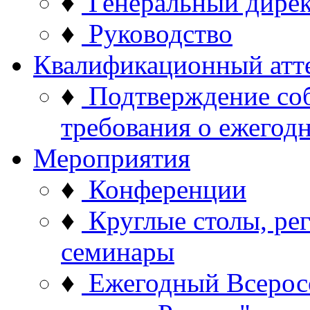
♦
Генеральный дире
♦
Руководство
Квалификационный атт
♦
Подтверждение со
требования о ежего
Мероприятия
♦
Конференции
♦
Круглые столы, ре
семинары
♦
Ежегодный Всерос