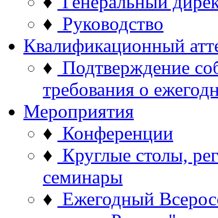
♦
Генеральный дире
♦
Руководство
Квалификационный атт
♦
Подтверждение со
требования о ежего
Мероприятия
♦
Конференции
♦
Круглые столы, ре
семинары
♦
Ежегодный Всерос