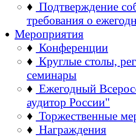
♦
Подтверждение со
требования о ежего
Мероприятия
♦
Конференции
♦
Круглые столы, ре
семинары
♦
Ежегодный Всерос
аудитор России"
♦
Торжественные ме
♦
Награждения