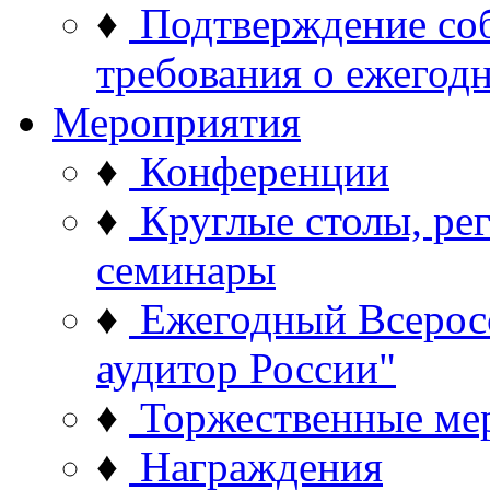
♦
Подтверждение со
требования о ежего
Мероприятия
♦
Конференции
♦
Круглые столы, ре
семинары
♦
Ежегодный Всерос
аудитор России"
♦
Торжественные ме
♦
Награждения