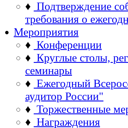
♦
Подтверждение со
требования о ежего
Мероприятия
♦
Конференции
♦
Круглые столы, ре
семинары
♦
Ежегодный Всерос
аудитор России"
♦
Торжественные ме
♦
Награждения