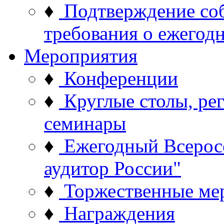
♦
Подтверждение со
требования о ежего
Мероприятия
♦
Конференции
♦
Круглые столы, ре
семинары
♦
Ежегодный Всерос
аудитор России"
♦
Торжественные ме
♦
Награждения