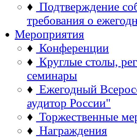
♦
Подтверждение со
требования о ежего
Мероприятия
♦
Конференции
♦
Круглые столы, ре
семинары
♦
Ежегодный Всерос
аудитор России"
♦
Торжественные ме
♦
Награждения