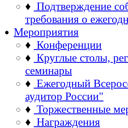
♦
Подтверждение со
требования о ежего
Мероприятия
♦
Конференции
♦
Круглые столы, ре
семинары
♦
Ежегодный Всерос
аудитор России"
♦
Торжественные ме
♦
Награждения