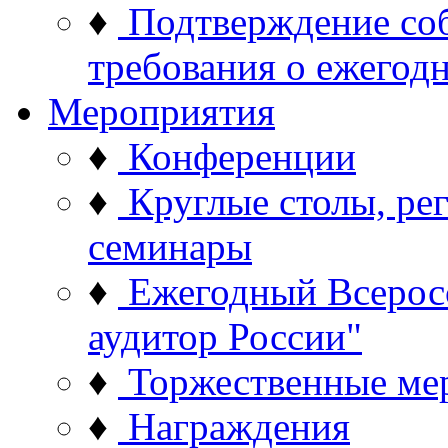
♦
Подтверждение со
требования о ежего
Мероприятия
♦
Конференции
♦
Круглые столы, ре
семинары
♦
Ежегодный Всерос
аудитор России"
♦
Торжественные ме
♦
Награждения